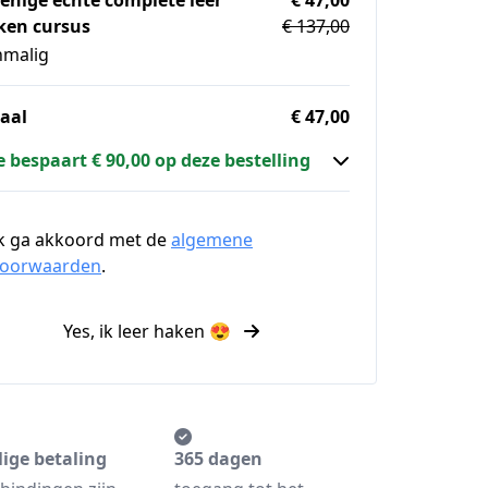
ken cursus
€ 137,00
nmalig
aal
€ 47,00
e bespaart € 90,00 op deze bestelling
k ga akkoord met de
algemene
voorwaarden
.
Yes, ik leer haken 😍
lige betaling
365 dagen