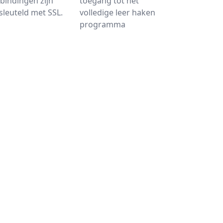
bindingen zijn
toegang tot het
sleuteld met SSL.
volledige leer haken
programma