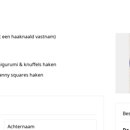
it een haaknaald vastnam)
igurumi & knuffels haken
anny squares haken
Bes
Achternaam
De 